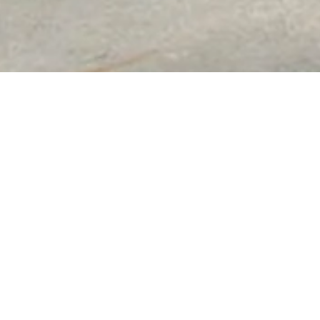
Abwassertechnik
Unsere Leistungen:
Neubau und Erweiterung von Kläranlagen